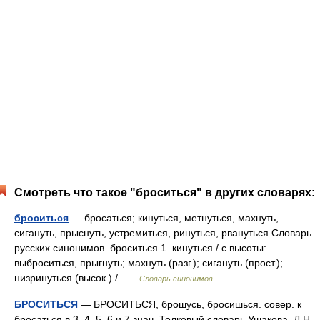
Смотреть что такое "броситься" в других словарях:
броситься
— бросаться; кинуться, метнуться, махнуть,
сигануть, прыснуть, устремиться, ринуться, рвануться Словарь
русских синонимов. броситься 1. кинуться / с высоты:
выброситься, прыгнуть; махнуть (разг.); сигануть (прост.);
низринуться (высок.) / …
Словарь синонимов
БРОСИТЬСЯ
— БРОСИТЬСЯ, брошусь, бросишься. совер. к
бросаться в 3, 4, 5, 6 и 7 знач. Толковый словарь Ушакова. Д.Н.