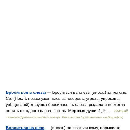
Броситься в слезы
— Броситься въ слезы (иноск.) заплакать.
Ср. (Послѣ незаслуженныхъ выговоровъ, угрозъ, упрековъ,
увѣщеваній) дѣвушка бросилась въ слезы, рыдала и не могла
понять ни одного слова. Гоголь. Мертвыя души. 1, 9 …
Большой
толково-фразеологический словарь Михельсона (оригинальная орфография)
Броситься на шею
— (иноск.) навязаться кому, порывисто