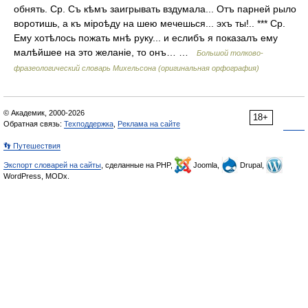
обнять. Ср. Съ кѣмъ заигрывать вздумала... Отъ парней рыло
воротишь, а къ міроѣду на шею мечешься... эхъ ты!.. *** Ср.
Ему хотѣлось пожать мнѣ руку... и еслибъ я показалъ ему
малѣйшее на это желаніе, то онъ… …
Большой толково-
фразеологический словарь Михельсона (оригинальная орфография)
© Академик, 2000-2026
18+
Обратная связь:
Техподдержка
,
Реклама на сайте
👣 Путешествия
Экспорт словарей на сайты
, сделанные на PHP,
Joomla,
Drupal,
WordPress, MODx.