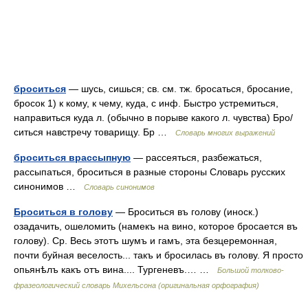
броситься
— шусь, сишься; св. см. тж. бросаться, бросание,
бросок 1) к кому, к чему, куда, с инф. Быстро устремиться,
направиться куда л. (обычно в порыве какого л. чувства) Бро/
ситься навстречу товарищу. Бр …
Словарь многих выражений
броситься врассыпную
— рассеяться, разбежаться,
рассыпаться, броситься в разные стороны Словарь русских
синонимов …
Словарь синонимов
Броситься в голову
— Броситься въ голову (иноск.)
озадачить, ошеломить (намекъ на вино, которое бросается въ
голову). Ср. Весь этотъ шумъ и гамъ, эта безцеремонная,
почти буйная веселость... такъ и бросилась въ голову. Я просто
опьянѣлъ какъ отъ вина.... Тургеневъ.… …
Большой толково-
фразеологический словарь Михельсона (оригинальная орфография)