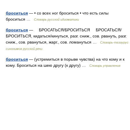
броситься
— • со всех ног броситься • что есть силы
броситься …
Словарь русской идиоматики
броситься
— БРОСАТЬСЯ/БРОСИТЬСЯ БРОСАТЬСЯ/
БРОСИТЬСЯ, кидаться/кинуться, разг. сниж., сов. рвануть, разг.
сниж., сов. рвануться, жарг., сов. ломануться …
Словарь-тезаурус
синонимов русской речи
броситься
— (устремиться в порыве чувства) на что кому и к
кому. Броситься на шею другу (к другу) …
Словарь управления